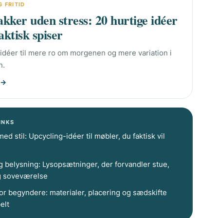
G FRITID
ker uden stress: 20 hurtige idéer
aktisk spiser
 idéer til mere ro om morgenen og mere variation i
n.
 →
INKS
d stil: Upcycling-idéer til møbler, du faktisk vil
g belysning: Lysopsætninger, der forvandler stue,
g soveværelse
or begyndere: materialer, placering og sædskifte
elt