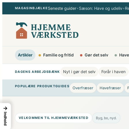
Spring
•
•
Seneste guider
Sæson: Have og udeliv
R
MAGASINBJÆLKE
til
indhold
Artikler
Familie og fritid
Gør det selv
Have
Nyt i gør det selv
Forår i haven
DAGENS ARBEJDSBÆNK
POPULÆRE PRODUKTGUIDES
Overfræser
Havefræser
→
Indhold
VELKOMMEN TIL HJEMMEVÆRKSTED
Byg, bo, nyd.