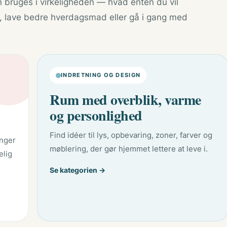
n bruges i virkeligheden — hvad enten du vil
, lave bedre hverdagsmad eller gå i gang med
INDRETNING OG DESIGN
Rum med overblik, varme
og personlighed
Find idéer til lys, opbevaring, zoner, farver og
inger
møblering, der gør hjemmet lettere at leve i.
elig
Se kategorien →