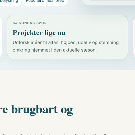
 belysning
Populært: meal prep
SÆSONENS SPOR
Projekter lige nu
Udforsk idéer til altan, højbed, udeliv og stemning
omkring hjemmet i den aktuelle sæson.
re brugbart og