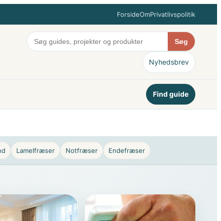
Forside
Om
Privatlivspolitik
Søg
Nyhedsbrev
Find guide
nd
Lamelfræser
Notfræser
Endefræser