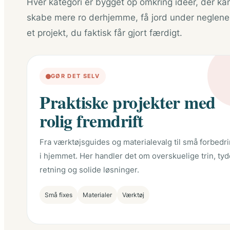
Hver kategori er bygget op omkring idéer, der ka
skabe mere ro derhjemme, få jord under neglene
et projekt, du faktisk får gjort færdigt.
GØR DET SELV
Praktiske projekter med
rolig fremdrift
Fra værktøjsguides og materialevalg til små forbedr
i hjemmet. Her handler det om overskuelige trin, tyd
retning og solide løsninger.
Små fixes
Materialer
Værktøj