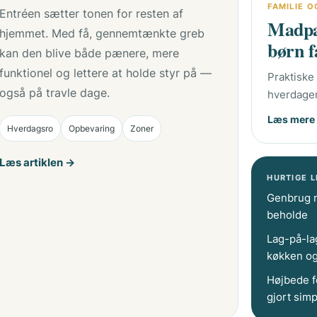
FAMILIE O
Entréen sætter tonen for resten af
Madpak
hjemmet. Med få, gennemtænkte greb
børn f
kan den blive både pænere, mere
funktionel og lettere at holde styr på —
Praktiske
også på travle dage.
hverdage
Læs mere
Hverdagsro
Opbevaring
Zoner
Læs artiklen →
HURTIGE L
Genbrug me
beholde
Lag-på-la
køkken o
Højbede f
gjort simp