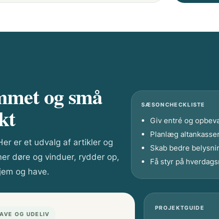
jemmet og små
SÆSONCHECKLISTE
kt
Giv entré og opbeva
Planlæg altankasser
er er et udvalg af artikler og
Skab bedre belysni
ner døre og vinduer, rydder op,
Få styr på hverdags
hjem og have.
PROJEKTGUIDE
AVE OG UDELIV