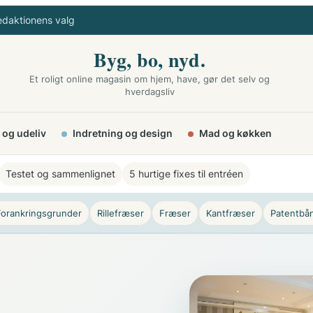
edaktionens valg
Byg, bo, nyd.
Et roligt online magasin om hjem, have, gør det selv og
hverdagsliv
 og udeliv
Indretning og design
Mad og køkken
Testet og sammenlignet
5 hurtige fixes til entréen
Forankringsgrunder
Rillefræser
Fræser
Kantfræser
Patentbå