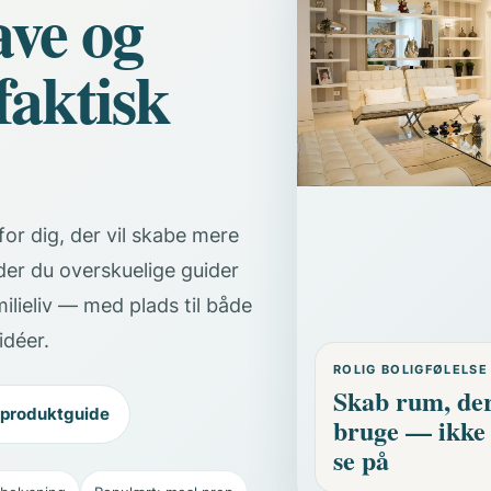
ave og
faktisk
or dig, der vil skabe mere
der du overskuelige guider
milieliv — med plads til både
idéer.
ROLIG BOLIGFØLELSE
Skab rum, der
 produktguide
bruge — ikke 
se på