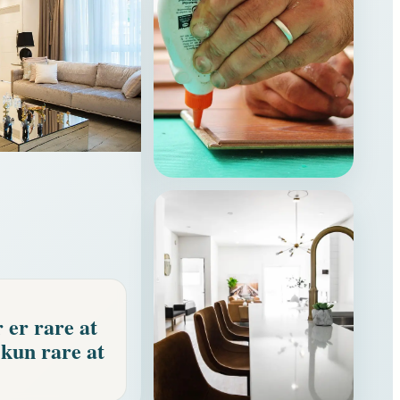
GØR DET SELV
Små trin, tydelige guides
og brugbare råd
 er rare at
kun rare at