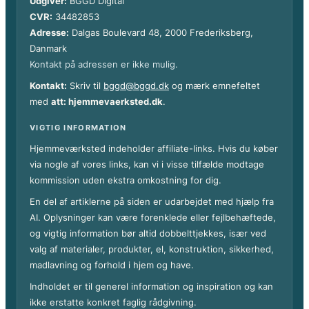
Udgiver:
BGGD Digital
CVR:
34482853
Adresse:
Dalgas Boulevard 48, 2000 Frederiksberg,
Danmark
Kontakt på adressen er ikke mulig.
Kontakt:
Skriv til
bggd@bggd.dk
og mærk emnefeltet
med
att: hjemmevaerksted.dk
.
VIGTIG INFORMATION
Hjemmeværksted indeholder affiliate-links. Hvis du køber
via nogle af vores links, kan vi i visse tilfælde modtage
kommission uden ekstra omkostning for dig.
En del af artiklerne på siden er udarbejdet med hjælp fra
AI. Oplysninger kan være forenklede eller fejlbehæftede,
og vigtig information bør altid dobbelttjekkes, især ved
valg af materialer, produkter, el, konstruktion, sikkerhed,
madlavning og forhold i hjem og have.
Indholdet er til generel information og inspiration og kan
ikke erstatte konkret faglig rådgivning.