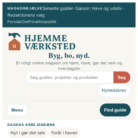
Spring
Seneste guider
•
Sæson: Have og udeliv
•
MAGASINBJÆLKE
til
Redaktionens valg
indhold
Forside
Om
Privatlivspolitik
Byg, bo, nyd.
Et roligt online magasin om hjem, have, gør det selv og
hverdagsliv
Søg
Nyhedsbrev
Find guide
Menu
DAGENS ARBEJDSBÆNK
Nyt i gør det selv
Forår i haven