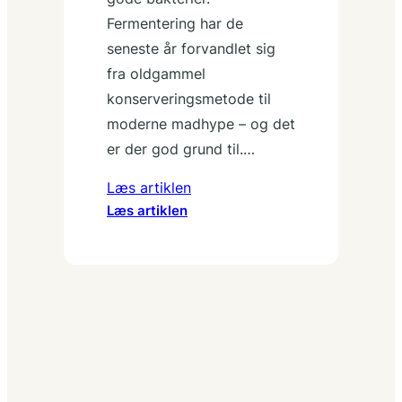
Fermentering har de
seneste år forvandlet sig
fra oldgammel
konserveringsmetode til
moderne madhype – og det
er der god grund til.…
Læs artiklen
:
Læs artiklen
Fermentering
for
begyndere:
Lav
din
første
kimchi
og