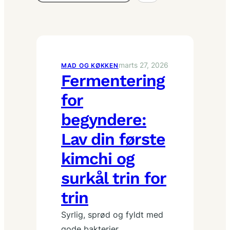
marts 27, 2026
MAD OG KØKKEN
Fermentering
for
begyndere:
Lav din første
kimchi og
surkål trin for
trin
Syrlig, sprød og fyldt med
gode bakterier.