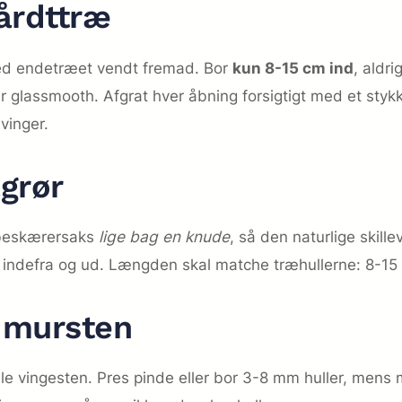
hårdttræ
med endetræet vendt fremad. Bor
kun 8-15 cm ind
, aldr
r glassmooth. Afgrat hver åbning forsigtigt med et stykke
vinger.
grør
 beskærersaks
lige bag en knude
, så den naturlige skill
g indefra og ud. Længden skal matche træhullerne: 8-15
g mursten
e vingesten. Pres pinde eller bor 3-8 mm huller, mens mat