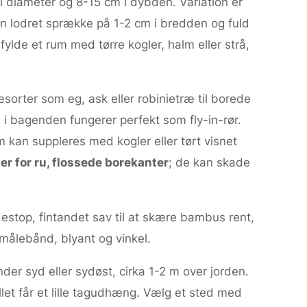
i diameter og 8-15 cm i dybden. Variation er
 en lodret sprække på 1-2 cm i bredden og fuld
ylde et rum med tørre kogler, halm eller strå,
orter som eg, ask eller robinietræ til borede
e i bagenden fungerer perfekt som fly-in-rør.
um kan suppleres med kogler eller tørt visnet
r for ru, flossede borekanter
; de kan skade
estop, fintandet sav til at skære bambus rent,
 målebånd, blyant og vinkel.
der syd eller sydøst, cirka 1-2 m over jorden.
et får et lille tagudhæng. Vælg et sted med