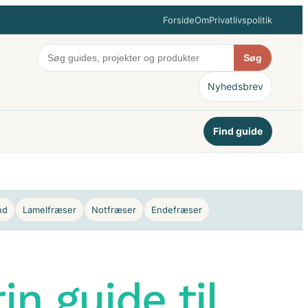
Forside
Om
Privatlivspolitik
Søg
Nyhedsbrev
Find guide
nd
Lamelfræser
Notfræser
Endefræser
in guide til