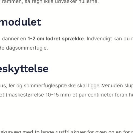
 rammen, så regn ikke udvasker hullerne.
emodulet
e danner en
1-2 cm lodret sprække
. Indvendigt kan du 
ende dagsommerfugle.
eskyttelse
us, ler og sommerfuglesprække skal ligge
tæt
uden slup.
net (maskestørrelse 10-15 mm) et par centimeter foran hu
r skurvæg med to lange rustfri skruer for oven og en for