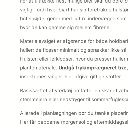
For at tiltrække flest mulige bier skal du bore
b
vigtig, fordi hver biart har sin foretrukne hul
hotel­højde, gerne med lidt ru indervægge som v
hvor de kan gemme sig mellem fibrene.
Materialevalget er afgørende for både holdbar
huller; de flosser minimalt og sprækker ikke så
Hulsten eller lerklodser, hvor du presser huller
plantemateriale.
Undgå trykimprægneret træ, b
insekternes vinger eller afgive giftige stoffer.
Basissættet af værktøj omfatter en skarp træbo
stemmejern eller nedstryger til sommerfuglespr
Allerede i planlægningen bør du tænke placering
Her får beboerne morgensol og eftermiddagsskæ