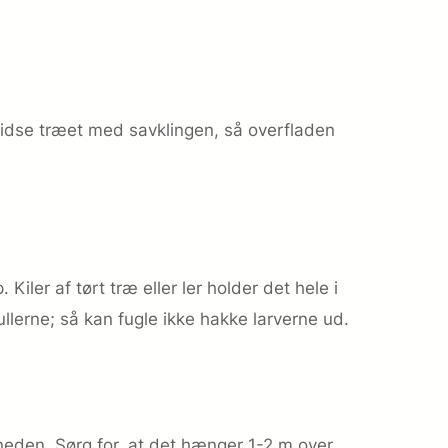
ridse træet med savklingen, så overfladen
 Kiler af tørt træ eller ler holder det hele i
llerne; så kan fugle ikke hakke larverne ud.
 neden. Sørg for, at det hænger 1-2 m over