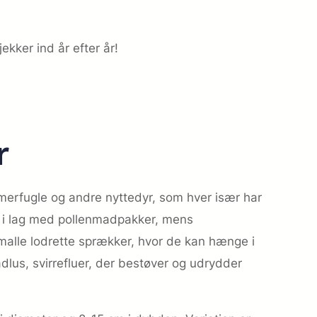
ekker ind år efter år!
r
sommerfugle og andre nyttedyr, som hver især har
 i lag med pollen­madpakker, mens
malle lodrette sprækker, hvor de kan hænge i
lus, svirrefluer, der bestøver og udrydder