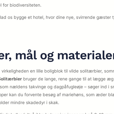
 for biodiversiteten.
ad os bygge et hotel, hvor dine nye, svirrende gæster tj
er, mål og materiale
virkeligheden en lille boligblok til vilde solitærbier, 
Solitærbier
bruger de lange, rene gange til at lægge æg
r som nældens takvinge og dagpåfugleøje – søger ind i s
pper kan du forvente besøg af mariehøns, som æder blad
older mindre skadedyr i skak.