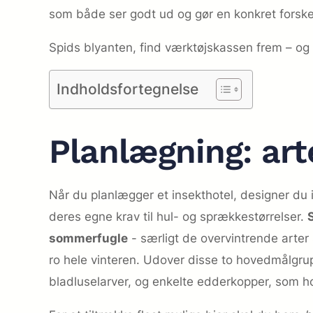
som både ser godt ud og gør en konkret forskel
Spids blyanten, find værktøjskassen frem – og l
Indholdsfortegnelse
Planlægning: art
Når du planlægger et insekthotel, designer du i 
deres egne krav til hul- og sprække­størrelser.
sommerfugle
­- særligt de overvintrende arte
ro hele vinteren. Udover disse to hovedmålgru
bladluselarver, og enkelte edderkopper, som h