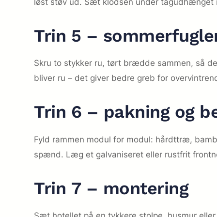
løst støv ud. Sæt klodsen under tagudhænget i
Trin 5 – sommerfugl
Skru to stykker ru, tørt brædde sammen, så d
bliver ru – det giver bedre greb for overvintr
Trin 6 – pakning og b
Fyld rammen modul for modul: hårdttræ, bamb
spænd. Læg et galvaniseret eller rustfrit front
Trin 7 – montering
Sæt hotellet på en tykkere stolpe, husmur elle