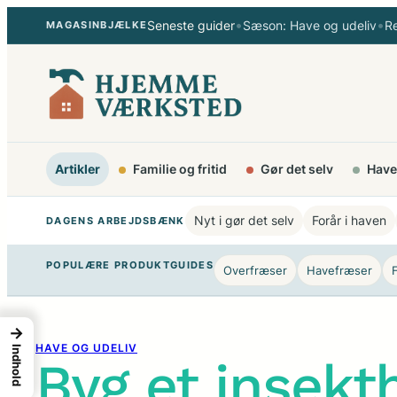
Spring
•
•
Seneste guider
Sæson: Have og udeliv
R
MAGASINBJÆLKE
til
indhold
Artikler
Familie og fritid
Gør det selv
Have
Nyt i gør det selv
Forår i haven
DAGENS ARBEJDSBÆNK
POPULÆRE PRODUKTGUIDES
Overfræser
Havefræser
→
HAVE OG UDELIV
Indhold
Byg et insekth