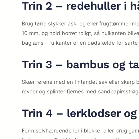
Trin 2 – redehuller i 
Brug tørre stykker ask, eg eller frugttømmer 
10 mm, og hold borret roligt, så hulkanten blive
baglæns – ru kanter er en dødsfælde for sarte 
Trin 3 – bambus og ta
Skær rørene med en fintandet sav eller skarp
revner og splinter fjernes med sandpapirsstrø
Trin 4 – lerklodser o
Form selvhærdende ler i blokke, eller brug gaml