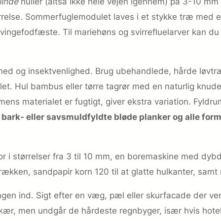
linde
huller (altså ikke hele vejen igennem) på 3-10 mm 
størrelse. Sommerfuglemodulet laves i et stykke træ med
ingefodfæste. Til mariehøns og svirrefluelarver kan du f
hed og insektvenlighed. Brug ubehandlede, hårde løvtræs
 let. Hul bambus eller tørre tagrør med en naturlig knud
 mens materialet er fugtigt, giver ekstra variation. Fyldr
ark- eller savsmuldfyldte bløde planker og alle forme
r i størrelser fra 3 til 10 mm, en boremaskine med dybd
ækken, sandpapir korn 120 til at glatte hulkanter, samt
en ind. Sigt efter en væg, pæl eller skurfacade der ven
r, men undgår de hårdeste regnbyger, især hvis hotell