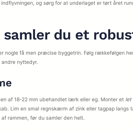
indflyvningen, og sørg for at underlaget er tørt året run
 samler du et robus
ver nogle få men præcise byggetrin. Følg rækkefølgen her
g andre nyttedyr.
mme
men af 18-22 mm ubehandlet lærk eller eg. Monter et
let
ab. Lim en smal regnskærm af zink eller tagpap langs ta
 af rammen, før du samler den helt.