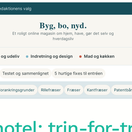
edaktionens valg
Byg, bo, nyd.
Et roligt online magasin om hjem, have, gør det selv og
hverdagsliv
 og udeliv
Indretning og design
Mad og køkken
Testet og sammenlignet
5 hurtige fixes til entréen
Forankringsgrunder
Rillefræser
Fræser
Kantfræser
Patentbå
otel: trin-for-tr