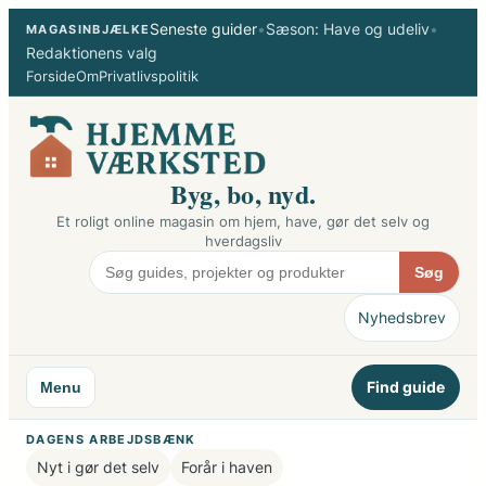
Spring
Seneste guider
•
Sæson: Have og udeliv
•
MAGASINBJÆLKE
til
Redaktionens valg
indhold
Forside
Om
Privatlivspolitik
Byg, bo, nyd.
Et roligt online magasin om hjem, have, gør det selv og
hverdagsliv
Søg
Nyhedsbrev
Find guide
Menu
DAGENS ARBEJDSBÆNK
Nyt i gør det selv
Forår i haven