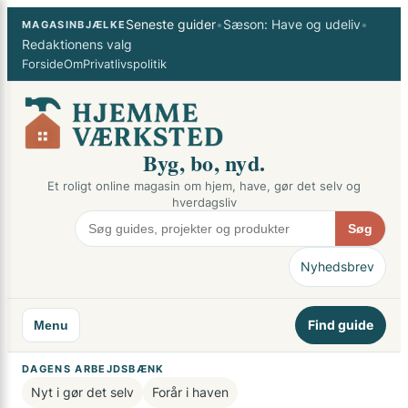
Spring
×
Seneste guider
•
Sæson: Have og udeliv
•
MAGASINBJÆLKE
til
Redaktionens valg
indhold
Forside
Om
Privatlivspolitik
Byg, bo, nyd.
Et roligt online magasin om hjem, have, gør det selv og
hverdagsliv
Søg
Nyhedsbrev
Find guide
Menu
DAGENS ARBEJDSBÆNK
Nyt i gør det selv
Forår i haven