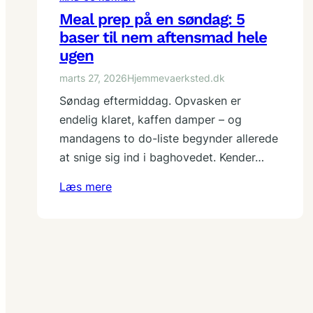
Meal prep på en søndag: 5
baser til nem aftensmad hele
ugen
marts 27, 2026
Hjemmevaerksted.dk
Søndag eftermiddag. Opvasken er
endelig klaret, kaffen damper – og
mandagens to do-liste begynder allerede
at snige sig ind i baghovedet. Kender…
Læs mere