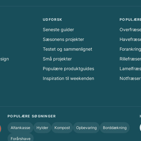
UDFORSK
POPULÆR
Seneste guider
Overfræse
Sæsonens projekter
Havefræs
Testet og sammenlignet
Forankrin
esign
Små projekter
Rillefræse
Populære produktguides
Lamelfræs
Inspiration til weekenden
Notfræser
POPULÆRE SØGNINGER
Altankasse
Hylder
Kompost
Opbevaring
Borddækning
Forårshave