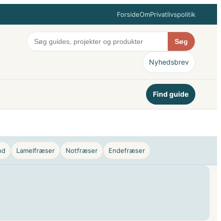
Forside
Om
Privatlivspolitik
Søg
Nyhedsbrev
Find guide
nd
Lamelfræser
Notfræser
Endefræser