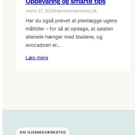
Opbevaring og smarte tips
marts 27, 2026
Hjemmevaerksted.dk
Har du også prøvet at planlægge ugens
måltider – for så at opdage, at salaten
allerede hænger med bladene, og
avocadoen er…
Læs mere
OM HJEMMEVÆRKSTED