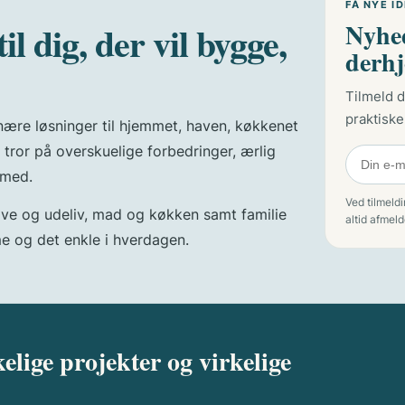
FÅ NYE I
il dig, der vil bygge,
Nyhed
derh
Tilmeld d
praktiske
re løsninger til hjemmet, haven, køkkenet
 tror på overskuelige forbedringer, ærlig
 med.
Ved tilmeld
have og udeliv, mad og køkken samt familie
altid afmeld
me og det enkle i hverdagen.
elige projekter og virkelige