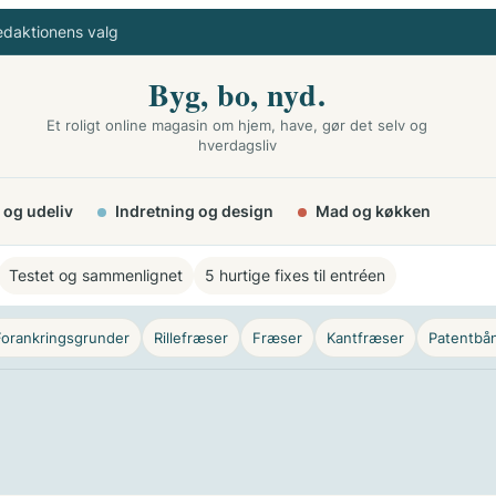
edaktionens valg
Byg, bo, nyd.
Et roligt online magasin om hjem, have, gør det selv og
hverdagsliv
 og udeliv
Indretning og design
Mad og køkken
Testet og sammenlignet
5 hurtige fixes til entréen
Forankringsgrunder
Rillefræser
Fræser
Kantfræser
Patentbå