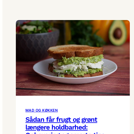
MAD OG KØKKEN
Sådan får frugt og grønt
længere holdbarhed: