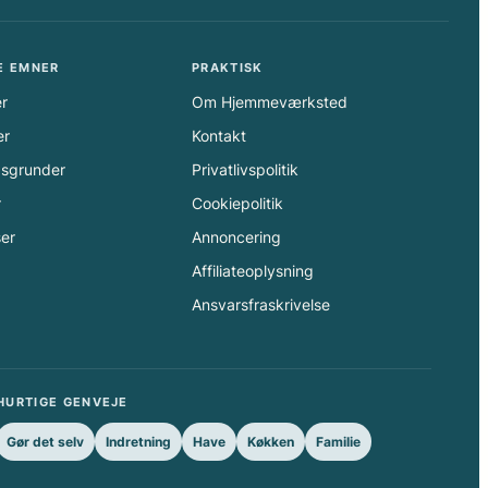
E EMNER
PRAKTISK
r
Om Hjemmeværksted
er
Kontakt
gsgrunder
Privatlivspolitik
r
Cookiepolitik
er
Annoncering
Affiliateoplysning
Ansvarsfraskrivelse
HURTIGE GENVEJE
Gør det selv
Indretning
Have
Køkken
Familie