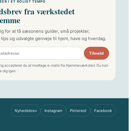
DÉER I ET ROLIGT TEMPO
sbrev fra værkstedet
jemme
ig for at få sæsonens guider, små projekter,
 tips og udvalgte genveje til hjem, have og hverdag.
Tilmeld
ing accepterer du at modtage e-mails fra Hjemmeværksted. Du kan
e dig igen.
Nyhedsbrev
Instagram
Pinterest
Facebook