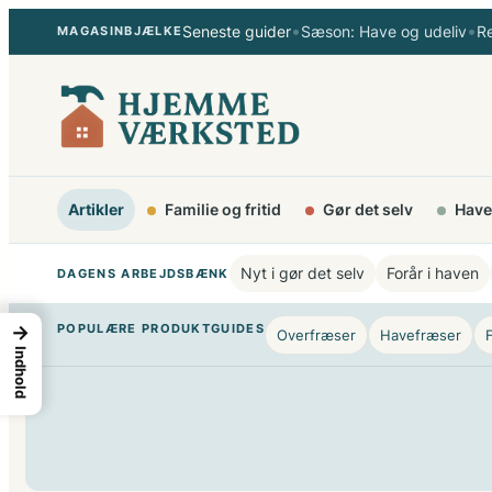
Spring
•
•
Seneste guider
Sæson: Have og udeliv
R
MAGASINBJÆLKE
til
indhold
Artikler
Familie og fritid
Gør det selv
Have
Nyt i gør det selv
Forår i haven
DAGENS ARBEJDSBÆNK
→
POPULÆRE PRODUKTGUIDES
Overfræser
Havefræser
Indhold